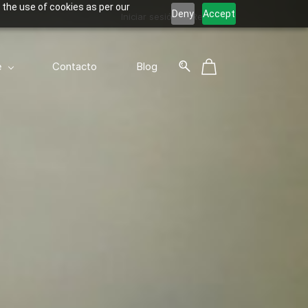
 the use of cookies as per our
Deny
Accept
Iniciar sesión
Registro
e
Contacto
Blog