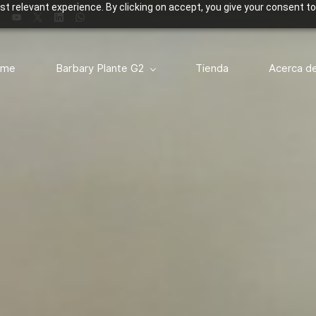
t relevant experience. By clicking on accept, you give your consent to
ome
Barbary Plante G2
Tienda
Acerca d